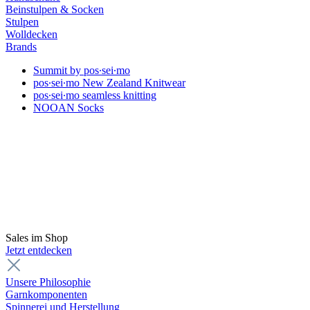
Beinstulpen & Socken
Stulpen
Wolldecken
Brands
Summit by pos∙sei∙mo
pos∙sei∙mo New Zealand Knitwear
pos∙sei∙mo seamless knitting
NOOAN Socks
Sales im Shop
Jetzt entdecken
Unsere Philosophie
Garnkomponenten
Spinnerei und Herstellung