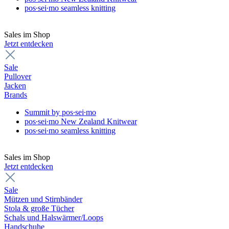
pos∙sei∙mo seamless knitting
Sales im Shop
Jetzt entdecken
Sale
Pullover
Jacken
Brands
Summit by pos∙sei∙mo
pos∙sei∙mo New Zealand Knitwear
pos∙sei∙mo seamless knitting
Sales im Shop
Jetzt entdecken
Sale
Mützen und Stirnbänder
Stola & große Tücher
Schals und Halswärmer/Loops
Handschuhe