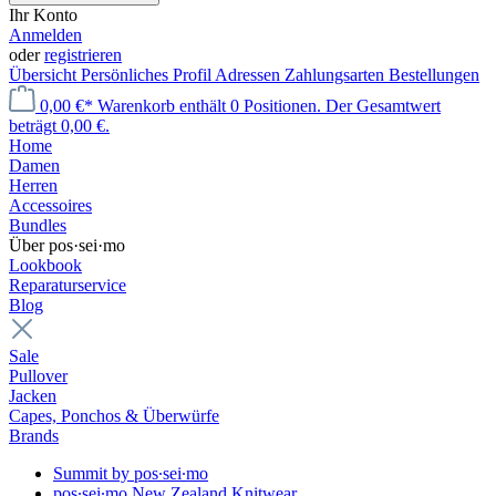
Ihr Konto
Anmelden
oder
registrieren
Übersicht
Persönliches Profil
Adressen
Zahlungsarten
Bestellungen
0,00 €*
Warenkorb enthält 0 Positionen. Der Gesamtwert
beträgt 0,00 €.
Home
Damen
Herren
Accessoires
Bundles
Über pos·sei·mo
Lookbook
Reparaturservice
Blog
Sale
Pullover
Jacken
Capes, Ponchos & Überwürfe
Brands
Summit by pos∙sei∙mo
pos∙sei∙mo New Zealand Knitwear