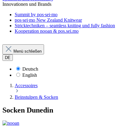
Innovationen und Brands
Summit by pos∙sei∙mo
pos∙sei∙mo New Zealand Knitwear
Stricktechniken – seamless kniting und fully fashion
Kooperation nooan & pos.sei.mo
Menü schließen
DE
Deutsch
English
Accessoires
Beinstulpen & Socken
Socken Dunedin