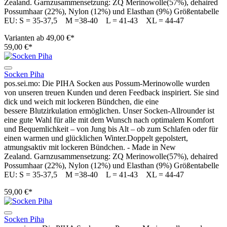
Zealand. Garnzusammensetzung: ZQ Merinowolle(57%), dehaired
Possumhaar (22%), Nylon (12%) und Elasthan (9%) Größentabelle
EU: S = 35-37,5 M =38-40 L = 41-43 XL = 44-47
Varianten ab
49,00 €*
59,00 €*
Socken Piha
pos.sei.mo: Die PIHA Socken aus Possum-Merinowolle wurden
von unseren treuen Kunden und deren Feedback inspiriert. Sie sind
dick und weich mit lockeren Bündchen, die eine
bessere Blutzirkulation ermöglichen. Unser Socken-Allrounder ist
eine gute Wahl für alle mit dem Wunsch nach optimalem Komfort
und Bequemlichkeit – von Jung bis Alt – ob zum Schlafen oder für
einen warmen und glücklichen Winter.Doppelt gepolstert,
atmungsaktiv mit lockeren Bündchen. - Made in New
Zealand. Garnzusammensetzung: ZQ Merinowolle(57%), dehaired
Possumhaar (22%), Nylon (12%) und Elasthan (9%) Größentabelle
EU: S = 35-37,5 M =38-40 L = 41-43 XL = 44-47
59,00 €*
Socken Piha