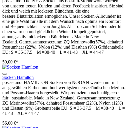
pos.sei.mo: Die PIHA Socken aus Possum-Merinowolle wurden
von unseren treuen Kunden und deren Feedback inspiriert. Sie sind
dick und weich mit lockeren Bündchen, die eine
bessere Blutzirkulation ermöglichen. Unser Socken-Allrounder ist
eine gute Wahl für alle mit dem Wunsch nach optimalem Komfort
und Bequemlichkeit – von Jung bis Alt – ob zum Schlafen oder für
einen warmen und glücklichen Winter.Doppelt gepolstert,
atmungsaktiv mit lockeren Bündchen. - Made in New
Zealand. Garnzusammensetzung: ZQ Merinowolle(57%), dehaired
Possumhaar (22%), Nylon (12%) und Elasthan (9%) Größentabelle
EU: S = 35-37,5 M =38-40 L = 41-43 XL = 44-47
59,00 €*
Socken Hamilton
pos.sei.mo: HAMILTON Socken von NOOAN werden nur mit
ausgewählten Farben und hochwertigsten neuseeländischen Merino-
und Possum-Haaren hergestellt. Wir produzieren nachhaltig eco ·
fair · sustainable. Made in New Zealand. Garnzusammensetzung:
ZQ Merinowolle(57%), dehaired Possumhaar (22%), Nylon (12%)
und Elastan (9%) Größentabelle EU: S = 35-37,5 M =38-40 L =
41-43 XL = 44-47
56,00 €*