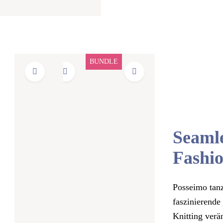
Cashmere (40%),
Possumhaar (40%) und
Seide (20%).Für die richtige
Auswahl Ihrer Größe
orientieren Sie sich bitte an
unserer Größentabelle.
Produktgalerie überspringen
BUNDLE
Seamle
Fashi
Posseimo tan
faszinierende
Knitting verä