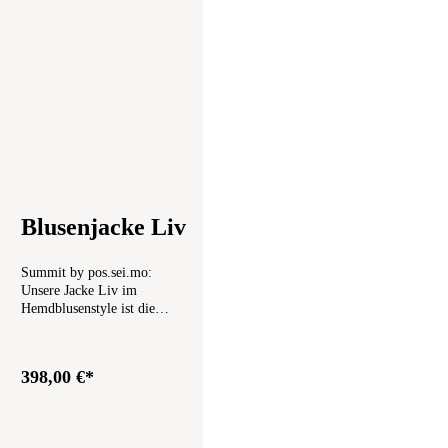
Blusenjacke Liv
Summit by pos.sei.mo:
Unsere Jacke Liv im
Hemdblusenstyle ist die
legere "Schwester" der Jacke
Aada. mit wunderschönen
rechteckigen Knöpfen aus
398,00 €*
transparentem Kristallglas.
Diese Knöpfe werden in
Deutschland hergestellt.
Garnzusammensetzung: