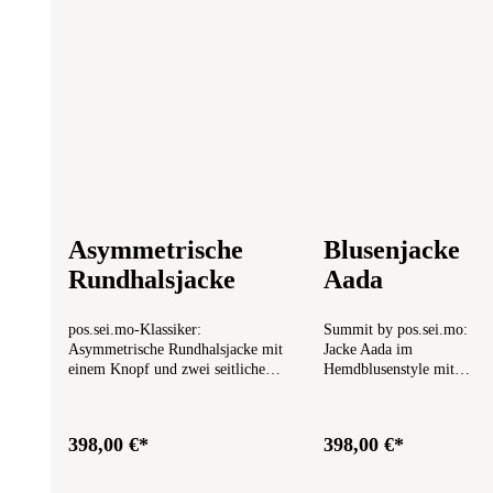
Asymmetrische
Blusenjacke
Rundhalsjacke
Aada
pos.sei.mo-Klassiker:
Summit by pos.sei.mo:
Asymmetrische Rundhalsjacke mit
Jacke Aada im
einem Knopf und zwei seitlichen
Hemdblusenstyle mit
Tasche. Der schmeichelnde Schnitt
wunderschönen
kaschiert so manche
Glasknöpfen, auch an
Problemzonen. Die Jacke engt
den Ärmeln. Die Knöpfe
398,00 €*
398,00 €*
nicht ein, hat ein sehr angenehmes
aus eingefärbtem Glas
Tragegefühl und ist in den Größen
werden in Deutschland
von 36 bis 46 erhältlich.
hergestellt.