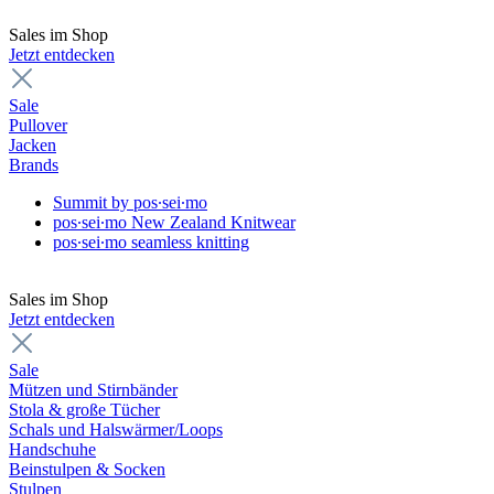
Sales im Shop
Jetzt entdecken
Sale
Pullover
Jacken
Brands
Summit by pos∙sei∙mo
pos∙sei∙mo New Zealand Knitwear
pos∙sei∙mo seamless knitting
Sales im Shop
Jetzt entdecken
Sale
Mützen und Stirnbänder
Stola & große Tücher
Schals und Halswärmer/Loops
Handschuhe
Beinstulpen & Socken
Stulpen