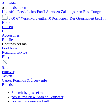
Anmelden
oder
registrieren
Übersicht
Persönliches Profil
Adressen
Zahlungsarten
Bestellungen
0,00 €*
Warenkorb enthält 0 Positionen. Der Gesamtwert beträgt 
Home
Damen
Herren
Accessoires
Bundles
Über pos·sei·mo
Lookbook
Reparaturservice
Blog
Sale
Pullover
Jacken
Capes, Ponchos & Überwürfe
Brands
Summit by pos∙sei∙mo
pos∙sei∙mo New Zealand Knitwear
pos∙sei∙mo seamless knitting