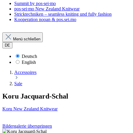
Summit by pos∙sei∙mo
pos∙sei∙mo New Zealand Knitwear
Stricktechniken – seamless kniting und fully fashion
Kooperation nooan & pos.sei.mo
Menü schließen
DE
Deutsch
English
Accessoires
Sale
Koru Jacquard-Schal
Koru New Zealand Knitwear
Bildergalerie überspringen