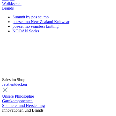
Wolldecken
Brands
Summit by pos∙sei∙mo
pos∙sei∙mo New Zealand Knitwear
pos∙sei∙mo seamless knitting
NOOAN Socks
Sales im Shop
Jetzt entdecken
Unsere Philosophie
Garnkomponenten
Spinnerei und Herstellung
Innovationen und Brands