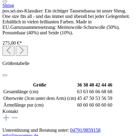
Shrug
pos.sei.mo-Klassiker: Ein richtiger Tausendsassa ist unser Shrug.
One size fits all - und das immer und überall bei jeder Gelegenheit.
Erhältlich in vielen brillianten Farben. Made in
EU.Garnzusammensetzung: Merinowolle-Schurwolle (50%),
Possumhaar (40%) und Seide (10%).
275,00 €*
Größentabelle
Größe
36
38
40
42
44
46
Gesamtlänge (cm)
63
63
66
66
68
68
Oberweite (3cm unter dem Arm) (cm)
45
47
50
53
56
59
Ärmellänge pur (cm)
60
60
60
60
60
60
Kontakt
Unterstützung und Beratung unter:
04791/9859158
info@posseimo.de