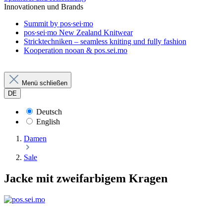
Innovationen und Brands
Summit by pos∙sei∙mo
pos∙sei∙mo New Zealand Knitwear
Stricktechniken – seamless kniting und fully fashion
Kooperation nooan & pos.sei.mo
Menü schließen
DE
Deutsch
English
Damen
Sale
Jacke mit zweifarbigem Kragen