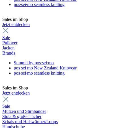
pos∙sei∙mo seamless knitting
Sales im Shop
Jetzt entdecken
Sale
Pullover
Jacken
Brands
Summit by pos∙sei∙mo
pos∙sei∙mo New Zealand Knitwear
pos∙sei∙mo seamless knitting
Sales im Shop
Jetzt entdecken
Sale
Mützen und Stirnbänder
Stola & große Tücher
Schals und Halswärmer/Loops
Handschuhe