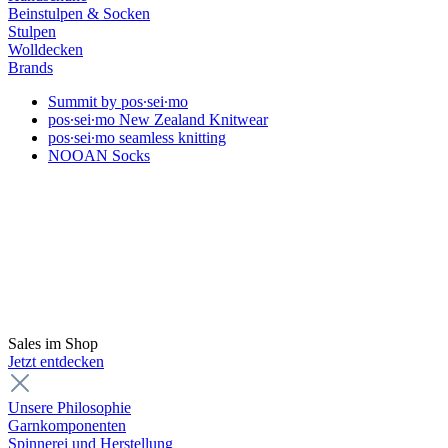
Beinstulpen & Socken
Stulpen
Wolldecken
Brands
Summit by pos∙sei∙mo
pos∙sei∙mo New Zealand Knitwear
pos∙sei∙mo seamless knitting
NOOAN Socks
Sales im Shop
Jetzt entdecken
Unsere Philosophie
Garnkomponenten
Spinnerei und Herstellung