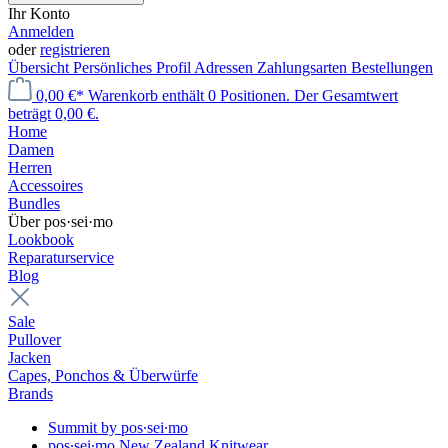
Ihr Konto
Anmelden
oder
registrieren
Übersicht
Persönliches Profil
Adressen
Zahlungsarten
Bestellungen
0,00 €*
Warenkorb enthält 0 Positionen. Der Gesamtwert
beträgt 0,00 €.
Home
Damen
Herren
Accessoires
Bundles
Über pos·sei·mo
Lookbook
Reparaturservice
Blog
Sale
Pullover
Jacken
Capes, Ponchos & Überwürfe
Brands
Summit by pos∙sei∙mo
pos∙sei∙mo New Zealand Knitwear