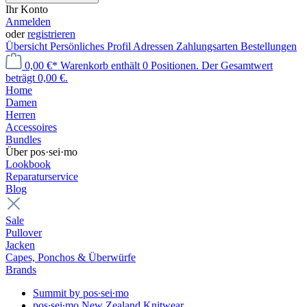
Ihr Konto
Anmelden
oder
registrieren
Übersicht
Persönliches Profil
Adressen
Zahlungsarten
Bestellungen
0,00 €*
Warenkorb enthält 0 Positionen. Der Gesamtwert
beträgt 0,00 €.
Home
Damen
Herren
Accessoires
Bundles
Über pos·sei·mo
Lookbook
Reparaturservice
Blog
Sale
Pullover
Jacken
Capes, Ponchos & Überwürfe
Brands
Summit by pos∙sei∙mo
pos∙sei∙mo New Zealand Knitwear