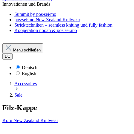
Innovationen und Brands
Summit by pos∙sei∙mo
pos∙sei∙mo New Zealand Knitwear
Stricktechniken – seamless kniting und fully fashion
Kooperation nooan & pos.sei.mo
Menü schließen
DE
Deutsch
English
Accessoires
Sale
Filz-Kappe
Koru New Zealand Knitwear