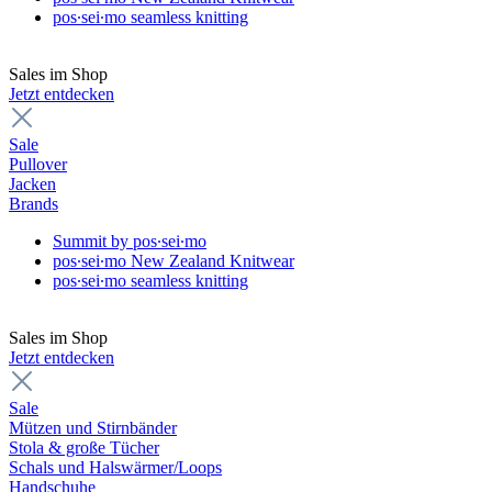
pos∙sei∙mo seamless knitting
Sales im Shop
Jetzt entdecken
Sale
Pullover
Jacken
Brands
Summit by pos∙sei∙mo
pos∙sei∙mo New Zealand Knitwear
pos∙sei∙mo seamless knitting
Sales im Shop
Jetzt entdecken
Sale
Mützen und Stirnbänder
Stola & große Tücher
Schals und Halswärmer/Loops
Handschuhe