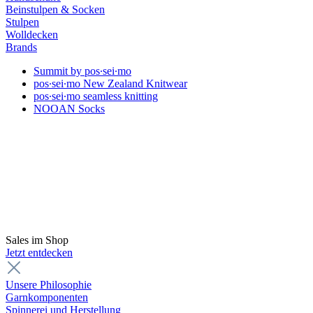
Beinstulpen & Socken
Stulpen
Wolldecken
Brands
Summit by pos∙sei∙mo
pos∙sei∙mo New Zealand Knitwear
pos∙sei∙mo seamless knitting
NOOAN Socks
Sales im Shop
Jetzt entdecken
Unsere Philosophie
Garnkomponenten
Spinnerei und Herstellung